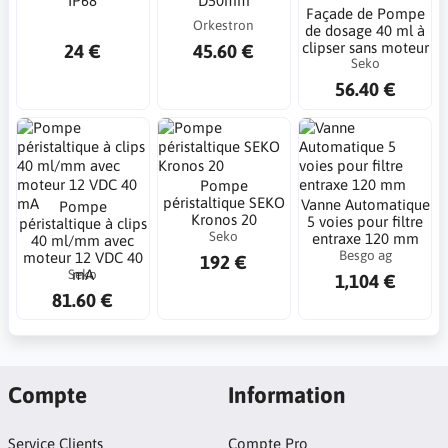
IP68
D50mm
Façade de Pompe
Orkestron
de dosage 40 ml à
clipser sans moteur
24 €
45.60 €
Seko
56.40 €
Pompe
péristaltique SEKO
Vanne Automatique
Pompe
Kronos 20
5 voies pour filtre
péristaltique à clips
Seko
entraxe 120 mm
40 ml/mm avec
Besgo ag
moteur 12 VDC 40
192 €
Seko
mA
1,104 €
81.60 €
Compte
Information
Service Clients
Compte Pro