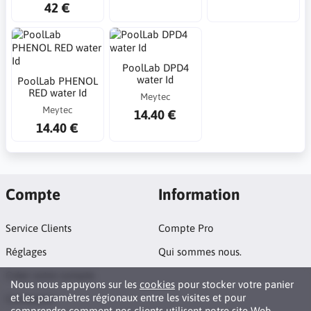
42 €
PoolLab DPD4
water Id
PoolLab PHENOL
RED water Id
Meytec
Meytec
14.40 €
14.40 €
Compte
Information
Service Clients
Compte Pro
Réglages
Qui sommes nous.
Créer votre compte
Nous nous appuyons sur les
cookies
pour stocker votre panier
et les paramètres régionaux entre les visites et pour
Connexion
comprendre comment nos clients utilisent notre site Web.