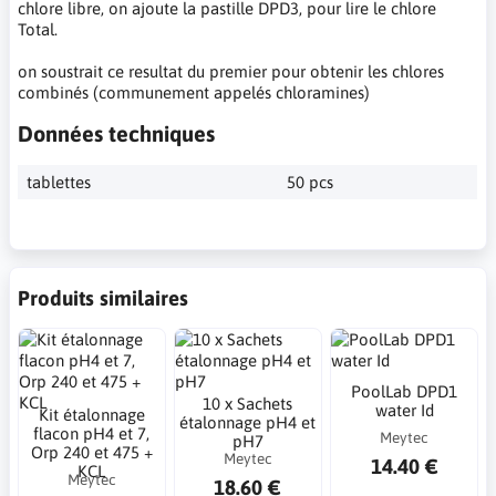
chlore libre, on ajoute la pastille DPD3, pour lire le chlore
Total.
on soustrait ce resultat du premier pour obtenir les chlores
combinés (communement appelés chloramines)
Données techniques
tablettes
50 pcs
Produits similaires
PoolLab DPD1
10 x Sachets
water Id
Kit étalonnage
étalonnage pH4 et
flacon pH4 et 7,
Meytec
pH7
Orp 240 et 475 +
Meytec
14.40 €
KCL
Meytec
18.60 €