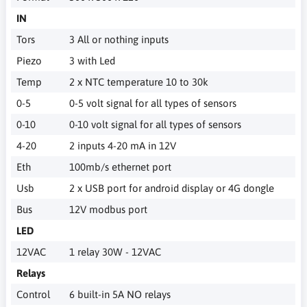
IN
Tors
3 All or nothing inputs
Piezo
3 with Led
Temp
2 x NTC temperature 10 to 30k
0-5
0-5 volt signal for all types of sensors
0-10
0-10 volt signal for all types of sensors
4-20
2 inputs 4-20 mA in 12V
Eth
100mb/s ethernet port
Usb
2 x USB port for android display or 4G dongle
Bus
12V modbus port
LED
12VAC
1 relay 30W - 12VAC
Relays
Control
6 built-in 5A NO relays