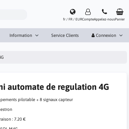
fr / FR / EUR
Compte
Appelez-nous
Panier
Information
Service Clients
Connexion
4G
ni automate de regulation 4G
ipements pilotable + 8 signaux capteur
raison : 7.20 €
:
SOL-M4G