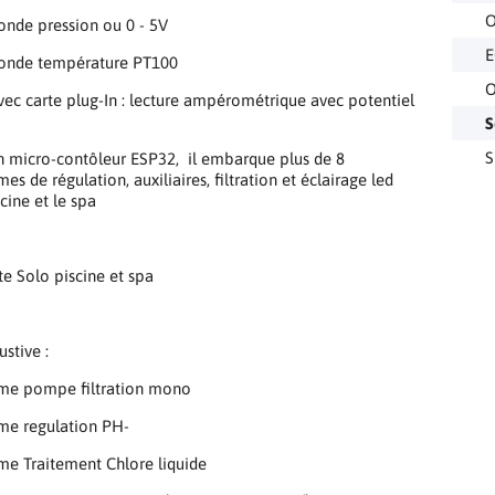
sonde pression ou 0 - 5V
E
 sonde température PT100
O
vec carte plug-In : lecture ampérométrique avec potentiel
V
S
S
n micro-contôleur ESP32, il embarque plus de 8
s de régulation, auxiliaires, filtration et éclairage led
cine et le spa
stive :
me pompe filtration mono
me regulation PH-
e Traitement Chlore liquide