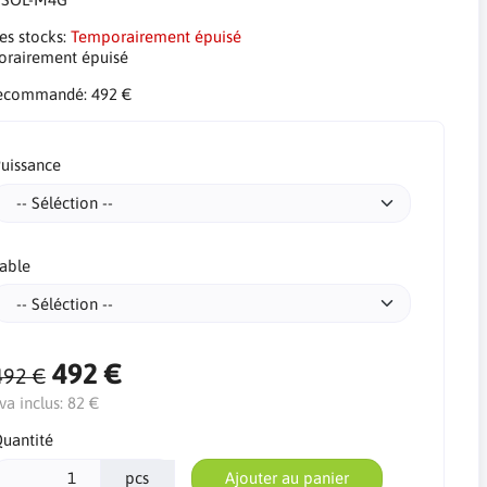
es stocks:
Temporairement épuisé
rairement épuisé
​​recommandé:
492 €
uissance
able
492 €
492 €
va inclus:
82 €
uantité
pcs
Ajouter au panier