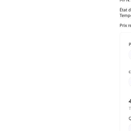
État d
Tempo
Prix 
P
c
T
Q