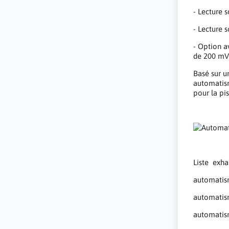
- Lecture 
- Lecture
- Option a
de 200 m
Basé sur u
automatisme
pour la pis
Liste exhau
automatis
automatis
automatism