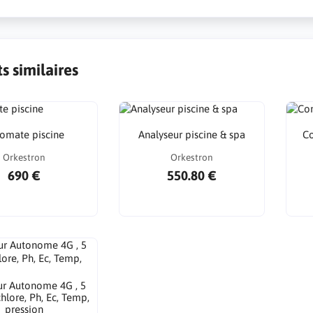
s similaires
omate piscine
Analyseur piscine & spa
Co
Orkestron
Orkestron
690 €
550.80 €
ur Autonome 4G , 5
hlore, Ph, Ec, Temp,
pression