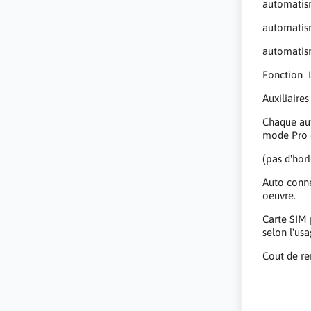
automatis
automatism
automatis
Fonction L
Auxiliaire
Chaque aut
mode Pro et
(pas d'hor
Auto conne
oeuvre.
Carte SIM
selon l'usa
Cout de r